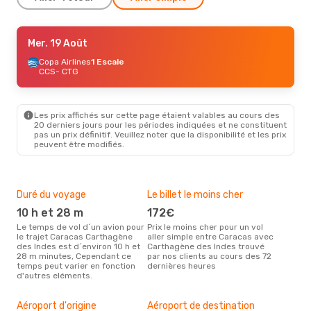
Mer. 9 Sept.
Mer. 19 Août
- Mar. 15 Sept.
Copa Airlines
Copa Airlines
1 Escale
1 Escale
CCS
CCS
- CTG
- CTG
Copa Airlines
1 Escale
CTG
- CCS
Les prix affichés sur cette page étaient valables au cours des
Mer. 19 Août
- Sam. 22 Août
20 derniers jours pour les périodes indiquées et ne constituent
pas un prix définitif. Veuillez noter que la disponibilité et les prix
Copa Airlines
1 Escale
peuvent être modifiés.
CCS
- CTG
Copa Airlines
1 Escale
CTG
- CCS
Duré du voyage
Le billet le moins cher
Hau
10 h et 28 m
172€
m
Le temps de vol d´un avion pour
Prix le moins cher pour un vol
Il semblerait que mars soit la
le trajet Caracas Carthagène
aller simple entre Caracas avec
péri
des Indes est d´environ 10 h et
Carthagène des Indes trouvé
voy
28 m minutes, Cependant ce
par nos clients au cours des 72
Car
temps peut varier en fonction
dernières heures
rec
d'autres eléments.
site
Mei
rés
Aéroport d'origine
Aéroport de destination