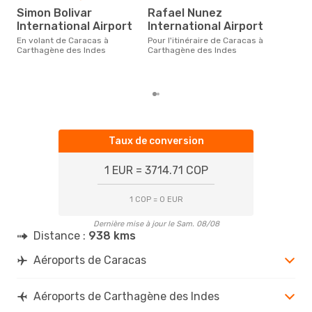
fé
Simon Bolivar
Rafael Nunez
Selon des données en temps
International Airport
International Airport
rée
En volant de Caracas à
Pour l'itinéraire de Caracas à
le p
Carthagène des Indes
Carthagène des Indes
la r
des
Ind
Taux de conversion
1 EUR = 3714.71 COP
1 COP = 0 EUR
Dernière mise à jour le Sam. 08/08
Distance :
938 kms
Aéroports de Caracas
Aéroports de Carthagène des Indes