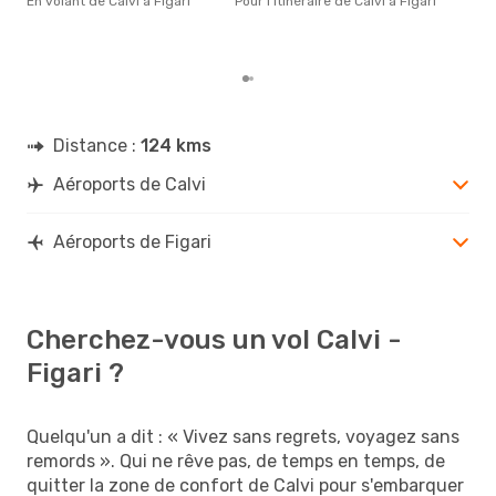
En volant de Calvi à Figari
Pour l'itinéraire de Calvi à Figari
rése
dest
dépa
Distance :
124 kms
Aéroports de Calvi
Aéroports de Figari
Cherchez-vous un vol Calvi -
Figari ?
Quelqu'un a dit : « Vivez sans regrets, voyagez sans
remords ». Qui ne rêve pas, de temps en temps, de
quitter la zone de confort de Calvi pour s'embarquer