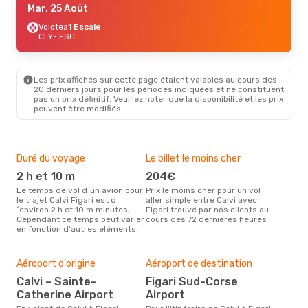
Mar. 25 Août
Volotea
1 Escale
CLY
- FSC
Les prix affichés sur cette page étaient valables au cours des
20 derniers jours pour les périodes indiquées et ne constituent
pas un prix définitif. Veuillez noter que la disponibilité et les prix
peuvent être modifiés.
Duré du voyage
Le billet le moins cher
Hau
2 h et 10 m
204€
m
Le temps de vol d´un avion pour
Prix le moins cher pour un vol
Il semblerait que mars soit la
le trajet Calvi Figari est d
aller simple entre Calvi avec
péri
´environ 2 h et 10 m minutes,
Figari trouvé par nos clients au
voya
Cependant ce temps peut varier
cours des 72 dernières heures
les 
en fonction d'autres eléments.
notr
Mei
rés
Aéroport d'origine
Aéroport de destination
m
Calvi – Sainte-
Figari Sud-Corse
Selon des données en temps
Catherine Airport
Airport
réel
popu