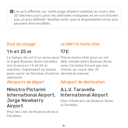
BUE
- COR
Jetsmart Airlines
Direct
COR
- BUE
Les prix affichés sur cette page étaient valables au cours des
20 derniers jours pour les périodes indiquées et ne constituent
pas un prix définitif. Veuillez noter que la disponibilité et les prix
peuvent être modifiés.
Duré du voyage
Le billet le moins cher
Hau
1 h et 25 m
17€
m
Le temps de vol d´un avion pour
Prix le moins cher pour un vol
Il semblerait que mars soit la
le trajet Buenos Aires Córdoba
aller simple entre Buenos Aires
péri
est d´environ 1 h et 25 m
avec Córdoba trouvé par nos
voy
minutes, Cependant ce temps
clients au cours des 72
Cór
peut varier en fonction d'autres
dernières heures
effe
eléments.
Bud
Aéroports de départ
Aéroport de destination
sim
Ministro Pistarini
A.L.V. Taravella
53
International Airport,
International Airport
Le prix d'un billet d´avion
Jorge Newberry
Bue
Pour l'itinéraire de Buenos Aires
Opod
à Córdoba
Airport
prix
Pour les vols de Buenos Aires à
der
Córdoba