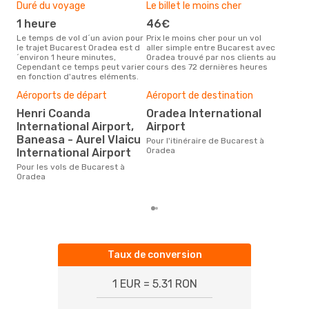
BUH
- OMR
Duré du voyage
Le billet le moins cher
Hau
Anima Wings
Direct
OMR
- BUH
1 heure
46€
m
Le temps de vol d´un avion pour
Prix le moins cher pour un vol
Il semblerait que mars soit la
le trajet Bucarest Oradea est d
aller simple entre Bucarest avec
péri
´environ 1 heure minutes,
Oradea trouvé par nos clients au
voy
Cependant ce temps peut varier
cours des 72 dernières heures
selo
en fonction d'autres eléments.
sur 
Bud
Aéroports de départ
Aéroport de destination
sim
Henri Coanda
Oradea International
14
International Airport,
Airport
Le prix d'un billet d´avion
Baneasa - Aurel Vlaicu
Pour l'itinéraire de Bucarest à
Buc
Oradea
International Airport
est 
étan
Pour les vols de Bucarest à
moi
Oradea
Taux de conversion
1 EUR = 5.31 RON