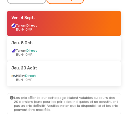
Jeu. 10 Sept.
Ven. 4 Sept.
- Dim. 13 Sept.
Tarom
Tarom
Direct
Direct
BUH
BUH
- OMR
- OMR
Tarom
Direct
OMR
- BUH
Jeu. 8 Oct.
Jeu. 27 Août
Tarom
Direct
- Lun. 31 Août
BUH
- OMR
Tarom
Direct
BUH
- OMR
Tarom
Direct
Jeu. 20 Août
OMR
- BUH
HiSky
Direct
BUH
- OMR
Ven. 18 Sept.
- Lun. 21 Sept.
Tarom
Direct
BUH
- OMR
Les prix affichés sur cette page étaient valables au cours des
Tarom
Direct
20 derniers jours pour les périodes indiquées et ne constituent
OMR
- BUH
pas un prix définitif. Veuillez noter que la disponibilité et les prix
peuvent être modifiés.
Jeu. 20 Août
- Lun. 24 Août
HiSky
Direct