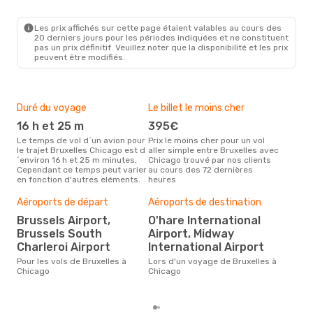
BRU
- CHI
TAP Portugal
1 Escale
CHI
- BRU
Les prix affichés sur cette page étaient valables au cours des
20 derniers jours pour les périodes indiquées et ne constituent
pas un prix définitif. Veuillez noter que la disponibilité et les prix
peuvent être modifiés.
Duré du voyage
Le billet le moins cher
Hau
16 h et 25 m
395€
a
Le temps de vol d´un avion pour
Prix le moins cher pour un vol
Il semblerait que août soit la
le trajet Bruxelles Chicago est d
aller simple entre Bruxelles avec
péri
´environ 16 h et 25 m minutes,
Chicago trouvé par nos clients
voy
Cependant ce temps peut varier
au cours des 72 dernières
selo
en fonction d'autres eléments.
heures
sur 
Bud
sim
Aéroports de départ
Aéroports de destination
6
Brussels Airport,
O'hare International
Brussels South
Airport, Midway
Le prix d'un billet d´avion
Bru
Charleroi Airport
International Airport
est 
Pour les vols de Bruxelles à
Lors d'un voyage de Bruxelles à
étan
Chicago
Chicago
moi