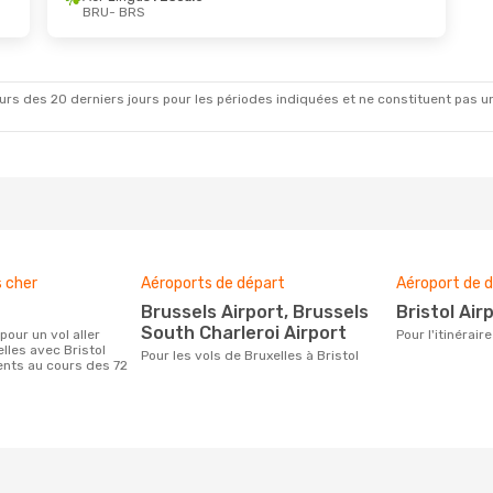
BRU
- BRS
ct.
- Sam. 17 Oct.
Ven. 18 Sept.
- Dim. 2
Swiss International Air Lines
Aer Lingus
1 Escale
BRU
- BRS
rs des 20 derniers jours pour les périodes indiquées et ne constituent pas un pri
RS
Aer Lingus
1 Escale
Klm Royal Dutch Airlines
BRS
- BRU
RU
s cher
Aéroports de départ
Aéroport de d
Brussels Airport, Brussels
Bristol Air
South Charleroi Airport
Pour l'itinérai
lles avec Bristol
Pour les vols de Bruxelles à Bristol
ients au cours des 72