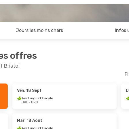
Jours les moins chers
Infos 
es offres
t Bristol
Fi
Ven. 18 Sept.
D
t.
- Lun. 12 Oct.
Ven. 14 Août
- Lun. 1
Aer Lingus
1 Escale
BRU
- BRS
Swiss International Air Lines
Swiss International Air Lines
1 Escale
RS
BRU
- BRS
Swiss International Air Lines
Swiss International Air Lines
1 Escale
Mar. 18 Août
RU
BRS
- BRU
Aer Lingus
1 Escale