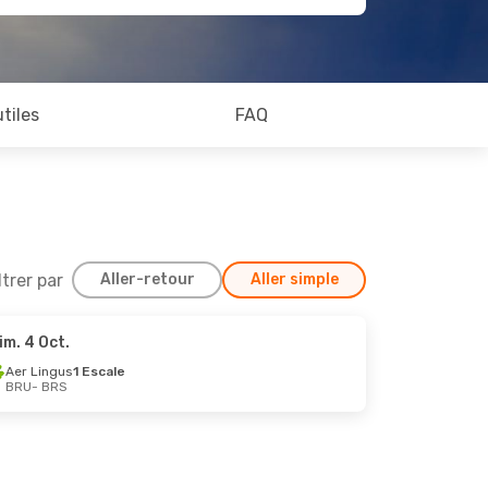
utiles
FAQ
ltrer par
Aller-retour
Aller simple
im. 4 Oct.
7 Août
Aer Lingus
1 Escale
BRU
- BRS