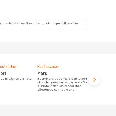
0 Sept.
x définitif. Veuillez noter que la disponibilité et les
estination
Haute saison
Budget moy
port
mars
295 €
re de Bruxelles à Bristol
Il semblerait que mars soit la période la
Le prix d'un billet d´avion Bruxelles -
plus chargée pour voyager de Bruxelles
Bristol chez
à Bristol selon les recherches
ce prix étan
effectuées sur notre site.
mois