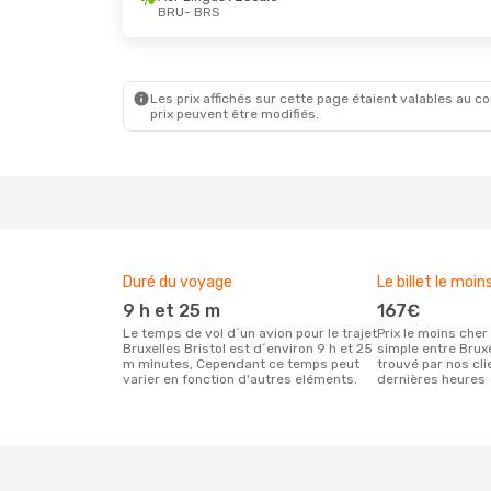
BRU
- BRS
Lun. 31 Août
- Ven. 4 Sept.
Lun. 12 O
Swiss International Air Lines
1 Escale
1 Escale
Les prix affichés sur cette page étaient valables au cou
BRU
- BRS
BRU
- B
prix peuvent être modifiés.
Swiss International Air Lines
1 Escale
1 Escale
BRS
- BRU
BRS
- B
Duré du voyage
Le billet le moin
9 h et 25 m
167€
Le temps de vol d´un avion pour le trajet
Prix le moins cher pour un vol aller
Bruxelles Bristol est d´environ 9 h et 25
simple entre Bruxe
m minutes, Cependant ce temps peut
trouvé par nos cl
varier en fonction d'autres eléments.
dernières heures