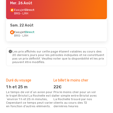
Mer. 26 Août
Easyjet
Direct
BRS
- LRH
Sam. 22 Août
Easyjet
Direct
BRS
- LRH
Les prix affichés sur cette page étaient valables au cours des
20 derniers jours pour les périodes indiquées et ne constituent
pas un prix définitif. Veuillez noter que la disponibilité et les prix
peuvent être modifiés.
Duré du voyage
Le billet le moins cher
Hau
1 h et 25 m
22€
ju
Le temps de vol d´un avion pour
Prix le moins cher pour un vol
Il semblerait que juillet soit la
le trajet Bristol La Rochelle est d
aller simple entre Bristol avec
péri
´environ 1 h et 25 m minutes,
La Rochelle trouvé par nos
voya
Cependant ce temps peut varier
clients au cours des 72
selo
en fonction d'autres eléments.
dernières heures
sur 
Bud