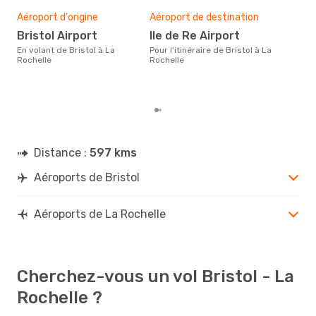
sim
Aéroport d'origine
Aéroport de destination
16
Bristol Airport
Ile de Re Airport
Le prix d'un billet d´avion Bristol
- La
En volant de Bristol à La
Pour l'itinéraire de Bristol à La
´env
Rochelle
Rochelle
basé
Distance :
597 kms
Aéroports de Bristol
Aéroports de La Rochelle
Cherchez-vous un vol Bristol - La
Rochelle ?