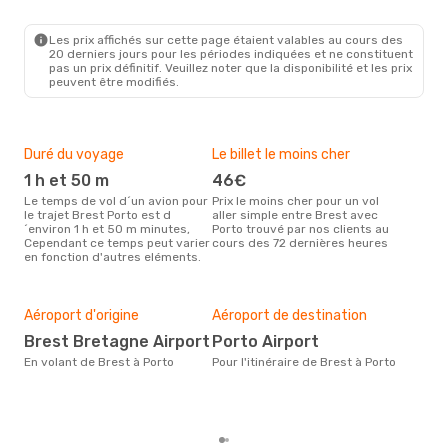
BES
- OPO
Transavia France
Direct
OPO
- BES
Les prix affichés sur cette page étaient valables au cours des
20 derniers jours pour les périodes indiquées et ne constituent
pas un prix définitif. Veuillez noter que la disponibilité et les prix
peuvent être modifiés.
Duré du voyage
Le billet le moins cher
Hau
1 h et 50 m
46€
m
Le temps de vol d´un avion pour
Prix le moins cher pour un vol
Il semblerait que mars soit la
le trajet Brest Porto est d
aller simple entre Brest avec
péri
´environ 1 h et 50 m minutes,
Porto trouvé par nos clients au
voya
Cependant ce temps peut varier
cours des 72 dernières heures
les 
en fonction d'autres eléments.
notr
Bud
sim
3
Aéroport d'origine
Aéroport de destination
Le prix d'un billet d´avion Brest -
Brest Bretagne Airport
Porto Airport
Por
En volant de Brest à Porto
Pour l'itinéraire de Brest à Porto
336 
6 de