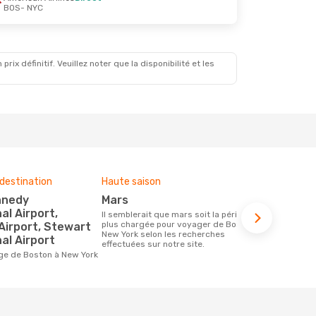
BOS
- NYC
x définitif. Veuillez noter que la disponibilité et les
destination
Haute saison
Compagnies
ce voyage
mars
American
al Airport,
Il semblerait que mars soit la période la
plus chargée pour voyager de Boston à
Airport, Stewart
Les compagnie(s) aérienne(s)
New York selon les recherches
effectuant d
al Airport
effectuées sur notre site.
New York
age de Boston à New York