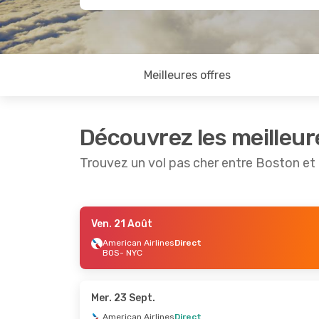
Meilleures offres
Découvrez les meilleur
Trouvez un vol pas cher entre Boston et
Ven. 21 Août
Lun. 24 Août
- Mer. 26 Août
Mer. 21 O
American Airlines
Direct
BOS
- NYC
American Airlines
Direct
America
BOS
- NYC
BOS
- N
American Airlines
Direct
America
NYC
- BOS
NYC
- B
Mer. 23 Sept.
American Airlines
Direct