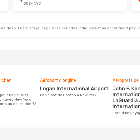
BOS
- NYC
rs des 20 derniers jours pour les périodes indiquées et ne constituent pas un pri
s cher
Aéroport d'origine
Aéroports de 
Logan International Airport
John F. Kennedy
Internation
En volant de Boston à New York
ton avec New York
LaGuardia 
ients au cours des 72
Internation
Lors d'un voy