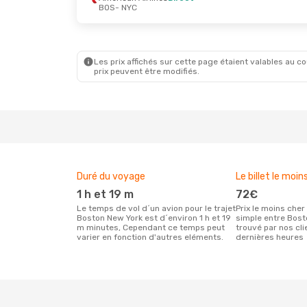
BOS
- NYC
Jeu. 10 Sept.
- Ven. 11 Sept.
American Airlines
Direct
BOS
- NYC
American Airlines
Direct
NYC
- BOS
Les prix affichés sur cette page étaient valables au cou
prix peuvent être modifiés.
Duré du voyage
Le billet le moin
1 h et 19 m
72€
Le temps de vol d´un avion pour le trajet
Prix le moins cher pour un vol aller
Boston New York est d´environ 1 h et 19
simple entre Bos
m minutes, Cependant ce temps peut
trouvé par nos cl
varier en fonction d'autres eléments.
dernières heures