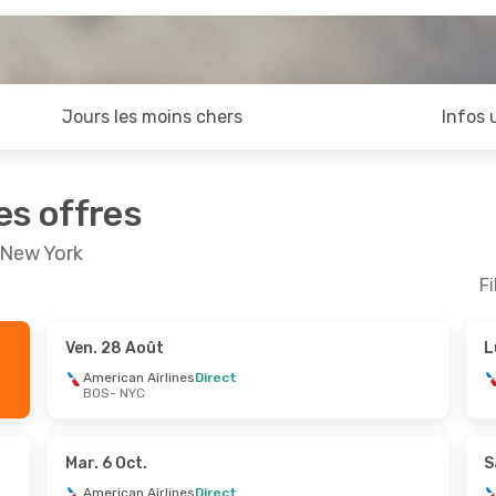
Jours les moins chers
Infos 
es offres
 New York
Fi
Ven. 28 Août
L
ct.
- Sam. 24 Oct.
Ven. 25 Sept.
- Sam.
American Airlines
Direct
BOS
- NYC
n Airlines
Direct
American Airlines
Dir
YC
BOS
- NYC
n Airlines
Direct
American Airlines
Dir
OS
NYC
- BOS
Mar. 6 Oct.
S
American Airlines
Direct