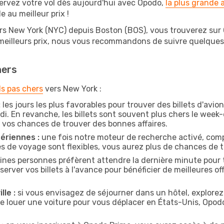
ervez votre vol dès aujourd'hui avec Opodo,
la plus grande
e au meilleur prix !
rs New York (NYC) depuis Boston (BOS), vous trouverez sur Op
 meilleurs prix, nous vous recommandons de suivre quelque
hers
ls pas chers
vers New York :
:
les jours les plus favorables pour trouver des billets d'avi
di. En revanche, les billets sont souvent plus chers le week
vos chances de trouver des bonnes affaires.
ériennes :
une fois notre moteur de recherche activé, comp
tes de voyage sont flexibles, vous aurez plus de chances de tr
ines personnes préfèrent attendre la dernière minute pour 
ver vos billets à l'avance pour bénéficier de meilleures offr
lle :
si vous envisagez de séjourner dans un hôtel, explorez
de louer une voiture pour vous déplacer en États-Unis, Opo