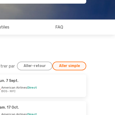
utiles
FAQ
ltrer par
Aller-retour
Aller simple
un. 7 Sept.
 26 Sept.
American Airlines
Direct
BOS
- NYC
ect
ect
am. 17 Oct.
American Airlines
Direct