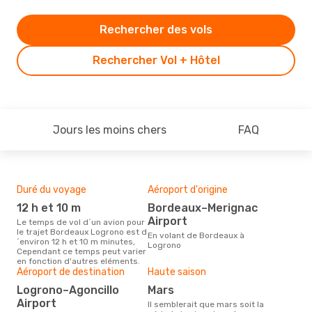
Rechercher des vols
Rechercher Vol + Hôtel
Jours les moins chers
FAQ
Duré du voyage
Aéroport d'origine
Bud
sim
12 h et 10 m
Bordeaux–Merignac
4
Airport
Le temps de vol d´un avion pour
le trajet Bordeaux Logrono est d
Le prix d'un billet d´avion
En volant de Bordeaux à
´environ 12 h et 10 m minutes,
Bor
Logrono
Cependant ce temps peut varier
est 
en fonction d'autres eléments.
étan
Aéroport de destination
Haute saison
moi
Logrono–Agoncillo
mars
Airport
Il semblerait que mars soit la