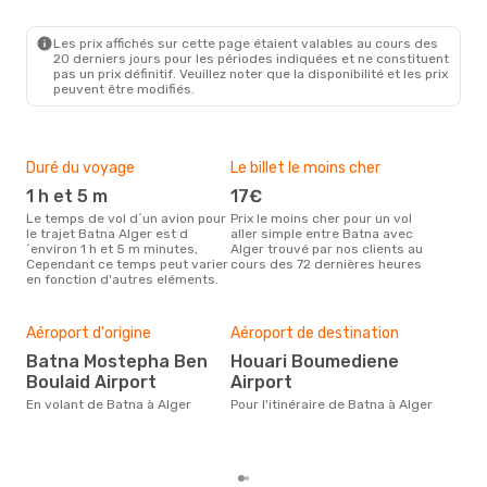
Les prix affichés sur cette page étaient valables au cours des
20 derniers jours pour les périodes indiquées et ne constituent
pas un prix définitif. Veuillez noter que la disponibilité et les prix
peuvent être modifiés.
Duré du voyage
Le billet le moins cher
Hau
1 h et 5 m
17€
m
Le temps de vol d´un avion pour
Prix le moins cher pour un vol
Il semblerait que mars soit la
le trajet Batna Alger est d
aller simple entre Batna avec
péri
´environ 1 h et 5 m minutes,
Alger trouvé par nos clients au
voy
Cependant ce temps peut varier
cours des 72 dernières heures
les 
en fonction d'autres eléments.
notr
Bud
sim
Aéroport d'origine
Aéroport de destination
40
Batna Mostepha Ben
Houari Boumediene
Le prix d'un billet d´avion Batna
Boulaid Airport
Airport
- Al
´env
En volant de Batna à Alger
Pour l'itinéraire de Batna à Alger
sur 