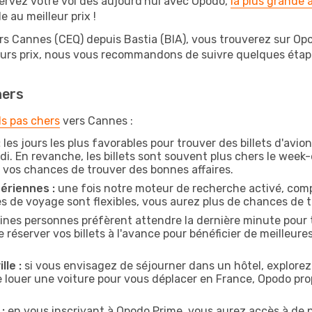
ervez votre vol dès aujourd'hui avec Opodo,
la plus grande
e au meilleur prix !
rs Cannes (CEQ) depuis Bastia (BIA), vous trouverez sur Opodo
leurs prix, nous vous recommandons de suivre quelques éta
hers
ls pas chers
vers Cannes :
:
les jours les plus favorables pour trouver des billets d'avi
di. En revanche, les billets sont souvent plus chers le week
vos chances de trouver des bonnes affaires.
ériennes :
une fois notre moteur de recherche activé, comp
tes de voyage sont flexibles, vous aurez plus de chances de tr
ines personnes préfèrent attendre la dernière minute pour t
erver vos billets à l'avance pour bénéficier de meilleures o
lle :
si vous envisagez de séjourner dans un hôtel, explorez
e louer une voiture pour vous déplacer en France, Opodo p
:
en vous inscrivant à Opodo Prime, vous aurez accès à de n