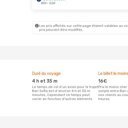
BRI
- SOF
Les prix affichés sur cette page étaient valables au cou
prix peuvent être modifiés.
Duré du voyage
Le billet le moin
4 h et 35 m
16€
Le temps de vol d´un avion pour le trajet
Prix le moins cher pour un vol aller
Bari Sofia est d´environ 4 h et 35 m
simple entre Bari 
minutes, Cependant ce temps peut
nos clients au co
varier en fonction d'autres eléments.
heures