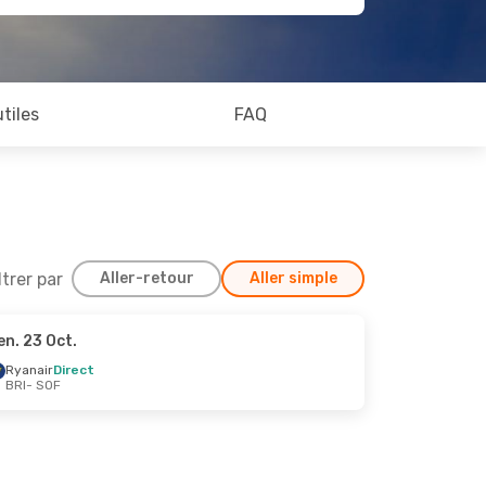
utiles
FAQ
ltrer par
Aller-retour
Aller simple
en. 23 Oct.
Ryanair
Direct
BRI
- SOF