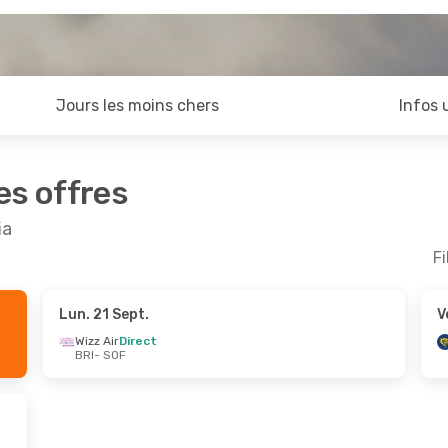
Jours les moins chers
Infos 
es offres
ia
Fi
Lun. 21 Sept.
V
ût
- Lun. 24 Août
Wizz Air
Direct
BRI
- SOF
irect
irect