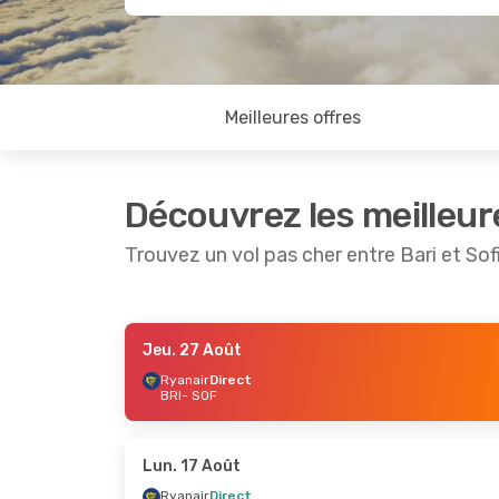
Meilleures offres
Découvrez les meilleur
Trouvez un vol pas cher entre Bari et Sof
Jeu. 27 Août
Mar. 25 Août
- Mar. 25 Août
Ven. 21 Ao
Ryanair
Direct
BRI
- SOF
Ryanair
Direct
Ryanair
D
BRI
- SOF
BRI
- SOF
Ryanair
Direct
Ryanair
D
SOF
- BRI
SOF
- BRI
Lun. 17 Août
Ryanair
Direct