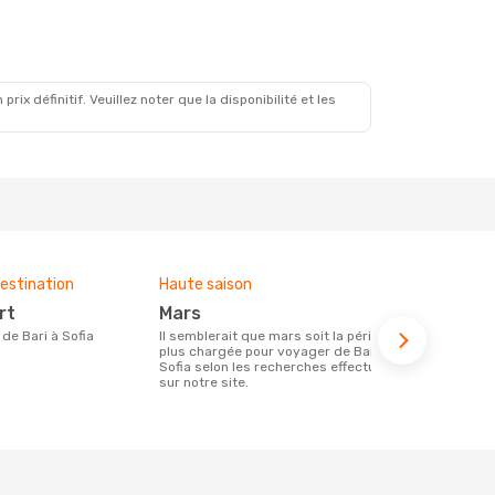
x définitif. Veuillez noter que la disponibilité et les
estination
Haute saison
Compagnies
ce voyage
rt
mars
Wizz Air
e de Bari à Sofia
Il semblerait que mars soit la période la
plus chargée pour voyager de Bari à
Les compagnie(s) aérienne(s)
Sofia selon les recherches effectuées
effectuant d
sur notre site.