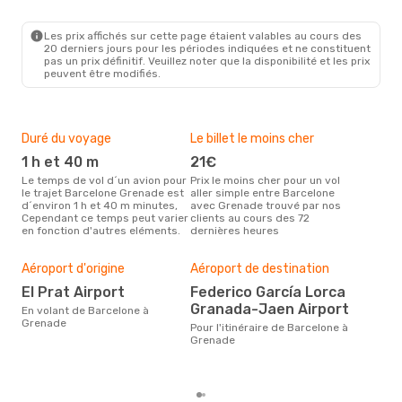
BCN
- GRX
Vueling
Direct
GRX
- BCN
Les prix affichés sur cette page étaient valables au cours des
20 derniers jours pour les périodes indiquées et ne constituent
pas un prix définitif. Veuillez noter que la disponibilité et les prix
peuvent être modifiés.
Duré du voyage
Le billet le moins cher
Hau
1 h et 40 m
21€
m
Le temps de vol d´un avion pour
Prix le moins cher pour un vol
Il semblerait que mars soit la
le trajet Barcelone Grenade est
aller simple entre Barcelone
péri
d´environ 1 h et 40 m minutes,
avec Grenade trouvé par nos
voy
Cependant ce temps peut varier
clients au cours des 72
Gre
en fonction d'autres eléments.
dernières heures
effe
Bud
sim
Aéroport d'origine
Aéroport de destination
13
El Prat Airport
Federico García Lorca
Le prix d'un billet d´avion
Granada-Jaen Airport
En volant de Barcelone à
Bar
Grenade
Opod
Pour l'itinéraire de Barcelone à
prix
Grenade
der