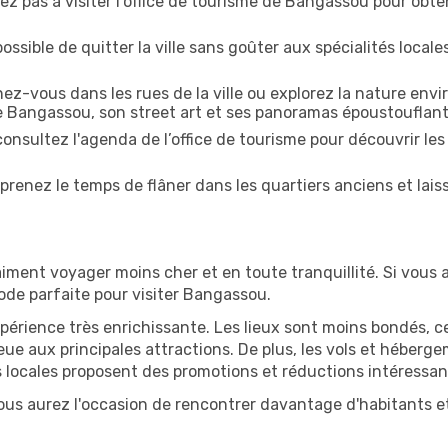
ez pas à visiter l'office de tourisme de Bangassou pour obten
ossible de quitter la ville sans goûter aux spécialités local
z-vous dans les rues de la ville ou explorez la nature envi
e Bangassou, son street art et ses panoramas époustouflant
onsultez l'agenda de l’office de tourisme pour découvrir les
prenez le temps de flâner dans les quartiers anciens et lais
iment voyager moins cher et en toute tranquillité. Si vous a
riode parfaite pour visiter Bangassou.
périence très enrichissante. Les lieux sont moins bondés, c
ueue aux principales attractions. De plus, les vols et héber
 locales proposent des promotions et réductions intéressan
us aurez l'occasion de rencontrer davantage d'habitants et 