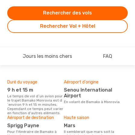
Rechercher des vols
Rechercher Vol + Hôtel
Jours les moins chers
FAQ
Duré du voyage
Aéroport d'origine
Bud
sim
9 h et 15 m
Senou International
11
Airport
Le temps de vol d´un avion pour
le trajet Bamako Monrovia est d
Le prix d'un billet d´avion
En volant de Bamako à Monrovia
´environ 9 h et 15 m minutes,
Bam
Cependant ce temps peut varier
est 
en fonction d'autres eléments.
étan
Aéroport de destination
Haute saison
moi
Sprigg Payne
mars
Pour l'itinéraire de Bamako à
Il semblerait que mars soit la