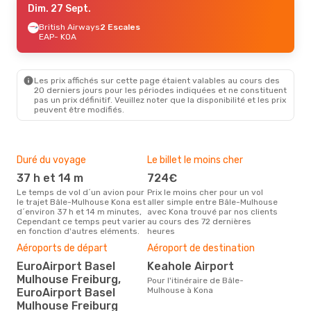
Dim. 27 Sept.
British Airways
2 Escales
EAP
- KOA
Les prix affichés sur cette page étaient valables au cours des
20 derniers jours pour les périodes indiquées et ne constituent
pas un prix définitif. Veuillez noter que la disponibilité et les prix
peuvent être modifiés.
Duré du voyage
Le billet le moins cher
Hau
37 h et 14 m
724€
m
Le temps de vol d´un avion pour
Prix le moins cher pour un vol
Il semblerait que mars soit la
le trajet Bâle-Mulhouse Kona est
aller simple entre Bâle-Mulhouse
péri
d´environ 37 h et 14 m minutes,
avec Kona trouvé par nos clients
voy
Cependant ce temps peut varier
au cours des 72 dernières
Kon
en fonction d'autres eléments.
heures
effe
Mei
Aéroports de départ
Aéroport de destination
rés
EuroAirport Basel
Keahole Airport
fé
Mulhouse Freiburg,
Pour l'itinéraire de Bâle-
Selon des données en temps
Mulhouse à Kona
EuroAirport Basel
rée
Mulhouse Freiburg
le p