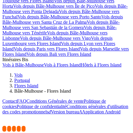
Toulouse vers Flores Island
Vols depuis Bâle-Mulhouse vers
Horta
Vols depuis Bâle-Mulhouse vers Île de Pico
Vols depuis Bâle-
Mulhouse vers Ponta Delgada
Vols depuis Bâle-Mulhouse vers
Funchal
Vols depuis Bâle-Mulhouse vers Porto Santo
Vols depuis
Bâle-Mulhouse vers Santa Cruz de La Palma
Vols depuis Bâle-
Mulhouse vers San Sebastián de la Gomera
Vols depuis Bâle-
Mulhouse vers Ténérife
Vols depuis Bâle-Mulhouse vers
Lisbonne
Vols depuis Bâle-Mulhouse vers Vigo
Vols depuis
Luxembourg vers Flores Island
Vols depuis Lyon vers Flores
Island
Vols depuis Paris vers Flores Island
Vols depuis Marseille vers
Flores Island
Vols depuis Bali vers Flores Island
Itinéraires Bis
Vols à Bâle-Mulhouse
Vols à Flores Island
Hôtels à Flores Island
Vols
Portugal
Flores Island
Bâle-Mulhouse - Flores Island
Contact
FAQ
Conditions Générales de vente
Politique de
cookies
Politique de confidentialité
Conditions générales d'utilisation
des codes promotionnels
d
Version bureau
A
Application Android