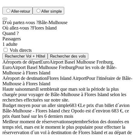
Aller-retour
Aller simple
D'où partez-vous ?
Bâle-Mulhouse
Où allez-vous ?
Flores Island
Quand ?
Passagers
1 adulte
Vols directs
Rechercher Vol + Hôtel
Rechercher des vols
Aéroports de départ
EuroAirport Basel Mulhouse Freiburg,
EuroAirport Basel Mulhouse Freiburg
Pour les vols de Bâle-
Mulhouse à Flores Island
Aéroport de destination
Flores Island Airport
Pour l'itinéraire de Bâle-
Mulhouse à Flores Island
Haute saison
mars
Il semblerait que mars soit la période la plus
chargée pour voyager de Bâle-Mulhouse à Flores Island selon les
recherches effectuées sur notre site.
Budget moyen pour un aller simple
683 €
Le prix d'un billet d´avion
Bâle-Mulhouse - Flores Island chez Opodo est d´environ 683 €, ce
prix étant basé sur les 6 derniers mois
Meilleur moment de réservervation
septembre
Selon des données en
temps réel, mars est le moment le plus populaire pour effectuer la
réservervation d´un vol à destination de Flores Island et au départ de