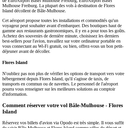
de EuroAirport Basel Mulhouse Freiburg, EuroAirport Basel
Mulhouse Freiburg. La plupart des vols à destination de Flores
Island décollent de Bâle-Mulhouse.
Cet aéroport propose toutes les installations et commodités qu'un
voyageur peut souhaiter avant d'embarquer. Des boutiques haut de
gamme aux restaurants gastronomiques, il y en a pour tous les goûts.
Achetez des souvenirs de dernière minute, choisissez les derniers
best-sellers pour l'avion, travaillez sur votre ordinateur portable en
vous connectant au Wi-Fi gratuit, ou bien, offrez-vous un bon petit-
déjeuner avant de décoller.
Flores Island
N'oubliez pas non plus de vérifier les options de transport vers votre
hébergement depuis Flores Island, qu'il s'agisse de taxis, de
transports en commun ou de navettes. Le personnel de l'aéroport
pourra vous renseigner sur les meilleures solutions au comptoir
d'information.
Comment réserver votre vol Bâle-Mulhouse - Flores
Island
Réservez vos billets d'avion via Opodo est très simple. Il vous suffit
de saisir Bâle-Mulhouse et Flores Island comme villes de départ et