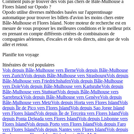
Comment puis-je trouver des vols pas chers de Bâle-Mulhouse à
Flores Island sur Opodo ?
Opodo utilise diverses méthodes basées sur l'apprentissage
automatique pour trouver les billets d'avion les moins chers entre
Bâle-Mulhouse et Flores Island. Notre moteur de recherche est en
mesure de vous proposer les meilleures conditions et le meilleur prix
en prenant en compte différents critères de combinaisons de
compagnies aériennes, d'escales et de vols directs, ainsi que de vols
aller et retour.
Planifie ton voyage
Itinéraires de vol populaires
Vols depuis Bâle-Mulhouse vers Berne
Vols depuis Bâle-Mulhouse
vers Zurich
Vols depuis Bâle-Mulhouse vers Strasbourg
Vols depuis
Bâle-Mulhouse vers Friedrichshafen
Vols depuis Bâle-Mulhouse
vers Dole
Vols depuis Bâle-Mulhouse vers Karlsruhe
Vols depuis
Bâle-Mulhouse vers Stuttgart
Vols depuis Bâle-Mulhouse vers
Sarrebruck
Vols depuis Bâle-Mulhouse vers Genève
Vols depuis
Bâle-Mulhouse vers Metz
Vols depuis Horta vers Flores Island
Vols
depuis Île de Pico vers Flores Island
Vols depuis Sao Jorge Island
vers Flores Island
Vols depuis Île de Terceira vers Flores Island
Vols
depuis Ponta Delgada vers Flores Island
Vols depuis Lisbonne vers
Flores Island
Vols depuis Porto vers Flores Island
Vols depuis Faro
vers Flores Island
Vols depuis Nantes vers Flores Island
Vols depuis