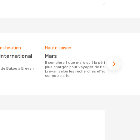
estination
Haute saison
Budget moy
mars
2117 €
Il semblerait que mars soit la période la
Le prix d'un billet d´avion Bakou -
plus chargée pour voyager de Bakou à
Erevan chez 
re de Bakou à Erevan
Erevan selon les recherches effectuées
ce prix étan
sur notre site.
mois