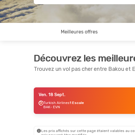
Meilleures offres
Découvrez les meilleur
Trouvez un vol pas cher entre Bakou et 
Ven. 18 Sept.
Lun. 19 Oct.
- Sam. 24 Oct.
Turkish Airlines
1 Escale
BAK
- EVN
Turkish Airlines
1 Escale
BAK
- EVN
Turkish Airlines
1 Escale
EVN
- BAK
Les prix affichés sur cette page étaient valables au cou