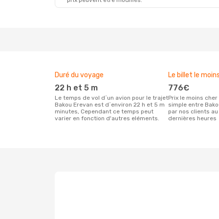
prix peuvent être modifiés.
Duré du voyage
Le billet le moin
22 h et 5 m
776€
Le temps de vol d´un avion pour le trajet
Prix le moins cher pour un vol aller
Bakou Erevan est d´environ 22 h et 5 m
simple entre Bako
minutes, Cependant ce temps peut
par nos clients au
varier en fonction d'autres eléments.
dernières heures