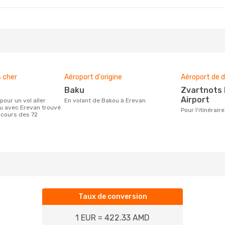
s cher
Aéroport d'origine
Aéroport de d
Baku
Zvartnots International
Airport
En volant de Bakou à Erevan
u avec Erevan trouvé
Pour l'itinérai
 cours des 72
Taux de conversion
1 EUR = 422.33 AMD