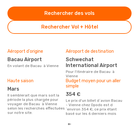
Rechercher des vols
Rechercher Vol + Hôtel
Aéroport d'origine
Aéroport de destination
Mei
rés
Bacau Airport
Schwechat
ma
International Airport
En volant de Bacau à Vienne
Selon des données en temps
Pour l'itinéraire de Bacau à
réel
Vienne
popu
Haute saison
Budget moyen pour un aller
rése
simple
mars
dest
dép
354 €
Il semblerait que mars soit la
période la plus chargée pour
Le prix d'un billet d´avion Bacau
voyager de Bacau à Vienne
- Vienne chez Opodo est d
selon les recherches effectuées
´environ 354 €, ce prix étant
sur notre site.
basé sur les 6 derniers mois