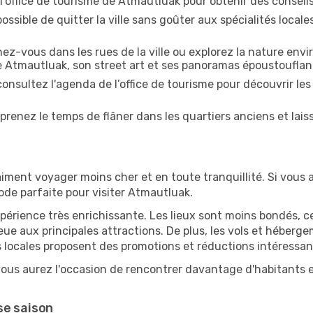
 l'office de tourisme de Atmautluak pour obtenir des conseils 
ossible de quitter la ville sans goûter aux spécialités local
z-vous dans les rues de la ville ou explorez la nature envi
e Atmautluak, son street art et ses panoramas époustouflan
onsultez l'agenda de l’office de tourisme pour découvrir les
prenez le temps de flâner dans les quartiers anciens et lais
iment voyager moins cher et en toute tranquillité. Si vous a
riode parfaite pour visiter Atmautluak.
périence très enrichissante. Les lieux sont moins bondés, c
ueue aux principales attractions. De plus, les vols et héber
 locales proposent des promotions et réductions intéressan
ous aurez l'occasion de rencontrer davantage d'habitants et
se saison