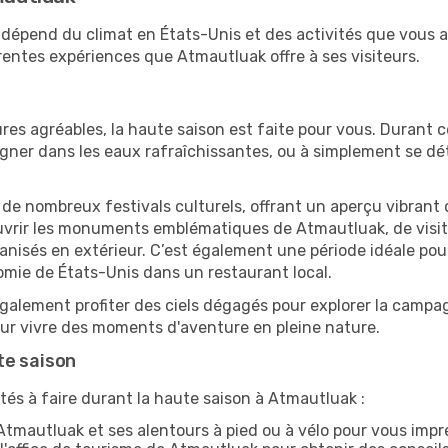
k dépend du climat en États-Unis et des activités que vous 
rentes expériences que Atmautluak offre à ses visiteurs.
res agréables, la haute saison est faite pour vous. Durant ce
aigner dans les eaux rafraîchissantes, ou à simplement se 
e de nombreux festivals culturels, offrant un aperçu vibrant 
ouvrir les monuments emblématiques de Atmautluak, de visite
sés en extérieur. C’est également une période idéale pour s
omie de États-Unis dans un restaurant local.
alement profiter des ciels dégagés pour explorer la campag
pour vivre des moments d'aventure en pleine nature.
te saison
tés à faire durant la haute saison à Atmautluak :
tmautluak et ses alentours à pied ou à vélo pour vous imp