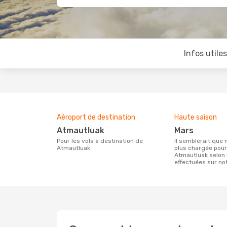
Infos utile
Aéroport de destination
Haute saison
Atmautluak
mars
Pour les vols à destination de
Il semblerait que mars soit la période la
Atmautluak
plus chargée pour
Atmautluak selon 
effectuées sur not