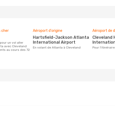
s cher
Aéroport d'origine
Aéroport de d
Hartsfield-Jackson Atlanta
Cleveland Hopkins
International Airport
Internation
nta avec Cleveland
En volant de Atlanta à Cleveland
Pour l'itinérai
ients au cours des 72