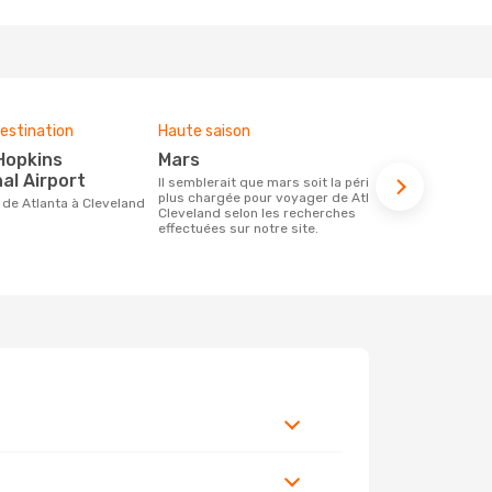
estination
Haute saison
Compagnies
ce voyage
mars
Frontier 
al Airport
Il semblerait que mars soit la période la
plus chargée pour voyager de Atlanta à
Les compagnie(s) aérienne(s)
re de Atlanta à Cleveland
Cleveland selon les recherches
effectuant d
effectuées sur notre site.
Cleveland