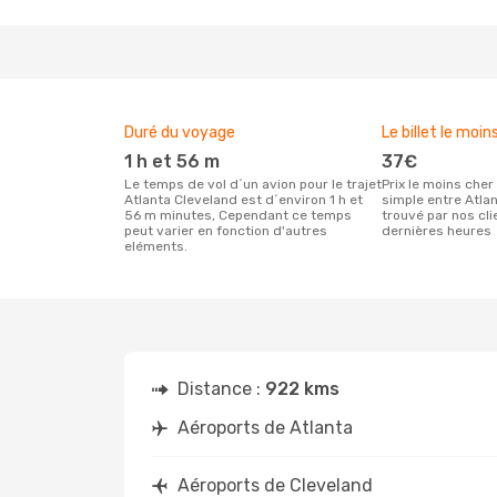
Duré du voyage
Le billet le moin
1 h et 56 m
37€
Le temps de vol d´un avion pour le trajet
Prix le moins cher pour un vol aller
Atlanta Cleveland est d´environ 1 h et
simple entre Atla
56 m minutes, Cependant ce temps
trouvé par nos cl
peut varier en fonction d'autres
dernières heures
eléments.
Distance :
922 kms
Aéroports de Atlanta
Aéroports de Cleveland