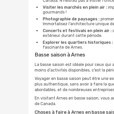
Canada. N'hésitez pas à visiter l'offi
Visiter les marchés en plein air :
imp
gourmands !
Photographie de paysages :
promene
Immortalisez l'architecture unique d
Concerts et festivals en plein air :
c
extérieur durant cette période.
Explorer les quartiers historiques :
fascinante de Arnes.
Basse saison à Arnes
La basse saison est idéale pour ceux qui a
moins d’activités disponibles, c'est la pér
Voyager en basse saison peut être une ex
plus authentique, sans avoir à faire la q
abordables, et de nombreuses entreprises
En visitant Arnes en basse saison, vous a
de Canada.
Choses à faire à Arnes en basse sai