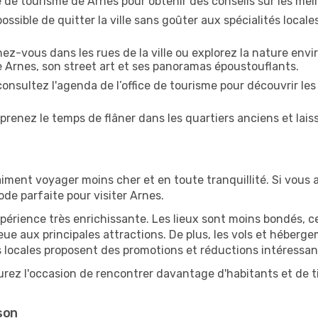
ce de tourisme de Arnes pour obtenir des conseils sur les meill
ossible de quitter la ville sans goûter aux spécialités local
z-vous dans les rues de la ville ou explorez la nature envi
e Arnes, son street art et ses panoramas époustouflants.
onsultez l'agenda de l’office de tourisme pour découvrir les
prenez le temps de flâner dans les quartiers anciens et lais
iment voyager moins cher et en toute tranquillité. Si vous a
iode parfaite pour visiter Arnes.
périence très enrichissante. Les lieux sont moins bondés, c
ueue aux principales attractions. De plus, les vols et héber
 locales proposent des promotions et réductions intéressan
urez l'occasion de rencontrer davantage d'habitants et de ti
son