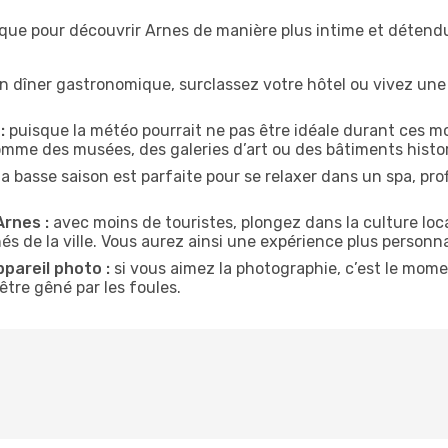
ique pour découvrir Arnes de manière plus intime et détendu
n dîner gastronomique, surclassez votre hôtel ou vivez un
:
puisque la météo pourrait ne pas être idéale durant ces mo
comme des musées, des galeries d’art ou des bâtiments histo
la basse saison est parfaite pour se relaxer dans un spa, pr
Arnes :
avec moins de touristes, plongez dans la culture loca
és de la ville. Vous aurez ainsi une expérience plus personna
ppareil photo :
si vous aimez la photographie, c’est le mom
tre gêné par les foules.