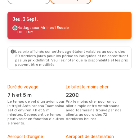
Lun. 24 Août
Jeu. 3 Sept.
- Mar. 25 Août
Madagascar Airlines
Madagascar Airlines
1 Escale
1 Escale
DIE
DIE
- TMM
- TMM
Madagascar Airlines
1 Escale
TMM
- DIE
Les prix affichés sur cette page étaient valables au cours des
20 derniers jours pour les périodes indiquées et ne constituent
pas un prix définitif. Veuillez noter que la disponibilité et les prix
peuvent être modifiés.
Duré du voyage
Le billet le moins cher
Hau
7 h et 5 m
220€
m
Le temps de vol d´un avion pour
Prix le moins cher pour un vol
Il semblerait que mars soit la
le trajet Antsiranana Toamasina
aller simple entre Antsiranana
péri
est d´environ 7 h et 5 m
avec Toamasina trouvé par nos
voy
minutes, Cependant ce temps
clients au cours des 72
Toa
peut varier en fonction d'autres
dernières heures
effe
eléments.
Mei
rés
Aéroport d'origine
Aéroport de destination