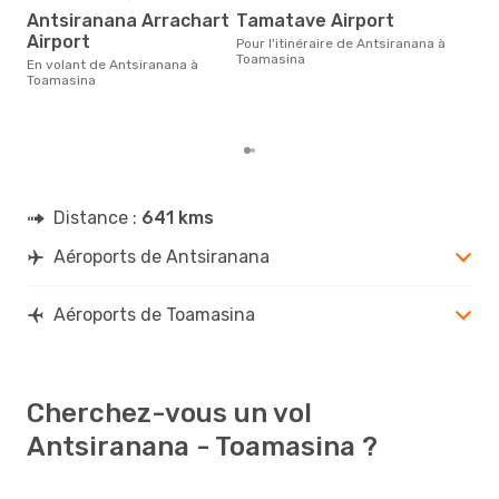
o
Antsiranana Arrachart
Tamatave Airport
Selon des données en temps
Airport
Pour l'itinéraire de Antsiranana à
réel
Toamasina
En volant de Antsiranana à
popu
Toamasina
rése
des
dép
Distance :
641 kms
Aéroports de Antsiranana
Aéroports de Toamasina
Cherchez-vous un vol
Antsiranana - Toamasina ?