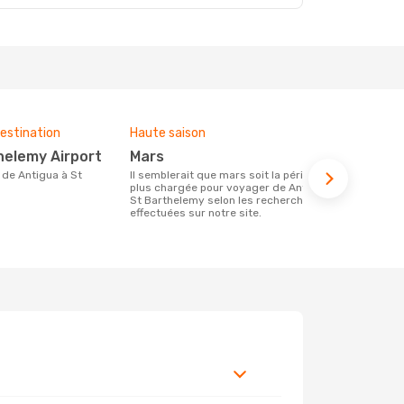
estination
Haute saison
Compagnies
ce voyage
thelemy Airport
mars
Tradewi
Il semblerait que mars soit la période la
plus chargée pour voyager de Antigua à
Les compagnie(s) aérienne(s)
St Barthelemy selon les recherches
effectuant d
effectuées sur notre site.
Barthelemy