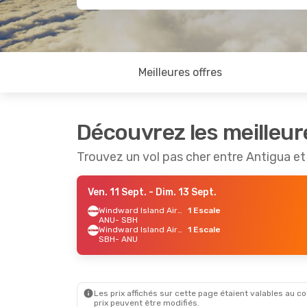
Meilleures offres
Découvrez les meilleur
Trouvez un vol pas cher entre Antigua e
Ven. 11 Sept.
- Dim. 13 Sept.
Windward Island Airways
1 Escale
ANU
- SBH
Windward Island Airways
1 Escale
SBH
- ANU
Les prix affichés sur cette page étaient valables au cou
prix peuvent être modifiés.