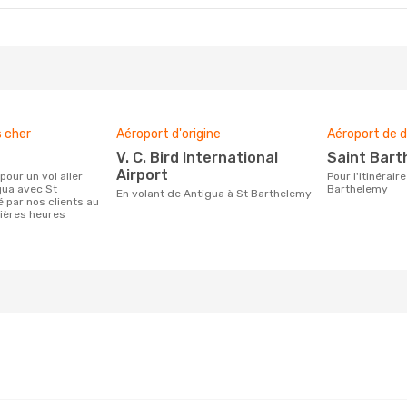
s cher
Aéroport d'origine
Aéroport de d
V. C. Bird International
Saint Bar
Airport
Pour l'itinéraire de Antigua à St
gua avec St
Barthelemy
En volant de Antigua à St Barthelemy
 par nos clients au
ières heures