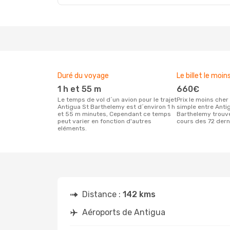
Duré du voyage
Le billet le moin
1 h et 55 m
660€
Le temps de vol d´un avion pour le trajet
Prix le moins cher pour un vol aller
Antigua St Barthelemy est d´environ 1 h
simple entre Anti
et 55 m minutes, Cependant ce temps
Barthelemy trouvé
peut varier en fonction d'autres
cours des 72 dern
eléments.
Distance :
142 kms
Aéroports de Antigua