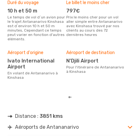
Duré du voyage
Le billet le moins cher
Hau
10 h et 50 m
797€
m
Le temps de vol d´un avion pour
Prix le moins cher pour un vol
Il semblerait que mars soit la
le trajet Antananarivo Kinshasa
aller simple entre Antananarivo
péri
est d´environ 10 h et 50 m
avec Kinshasa trouvé par nos
voy
minutes, Cependant ce temps
clients au cours des 72
Kin
peut varier en fonction d'autres
dernières heures
effe
eléments.
Mei
rés
Aéroport d'origine
Aéroport de destination
n
Ivato International
N'Djili Airport
Selon des données en temps
Airport
Pour l'itinéraire de Antananarivo
rée
à Kinshasa
En volant de Antananarivo à
le p
Kinshasa
la r
dest
dép
Distance :
3851 kms
Aéroports de Antananarivo