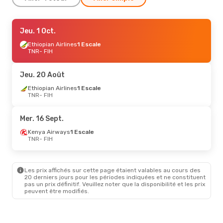
Dim. 30 Août
Jeu. 1 Oct.
- Lun. 7 Sept.
Kenya Airways
Ethiopian Airlines
1 Escale
1 Escale
TNR
TNR
- FIH
- FIH
Kenya Airways
1 Escale
FIH
- TNR
Jeu. 20 Août
Dim. 16 Août
Ethiopian Airlines
- Sam. 22 Août
1 Escale
TNR
- FIH
Ethiopian Airlines
2 Escales
TNR
- FIH
Ethiopian Airlines
1 Escale
Mer. 16 Sept.
FIH
- TNR
Kenya Airways
1 Escale
TNR
- FIH
Les prix affichés sur cette page étaient valables au cours des
20 derniers jours pour les périodes indiquées et ne constituent
pas un prix définitif. Veuillez noter que la disponibilité et les prix
peuvent être modifiés.