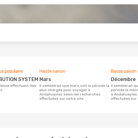
s
us populaire
Haute saison
Basse saison
TRIBUTION SYSTEM
mars
décembre
Il semblerait que mars soit la période la
Il semblerait que décembre soit la
as
plus chargée pour voyager à
période la moi
Andahuaylas selon les recherches
à Andahuaylas 
effectuées sur notre site.
effectuées sur 