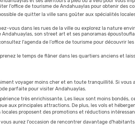
ndahuaylas et ses alentours à pied ou à vélo pour vous i
iter l'office de tourisme de Andahuaylas pour obtenir des cons
ossible de quitter la ville sans goûter aux spécialités local
z-vous dans les rues de la ville ou explorez la nature envi
e Andahuaylas, son street art et ses panoramas époustoufla
onsultez l'agenda de l’office de tourisme pour découvrir les
prenez le temps de flâner dans les quartiers anciens et lais
iment voyager moins cher et en toute tranquillité. Si vous a
riode parfaite pour visiter Andahuaylas.
périence très enrichissante. Les lieux sont moins bondés, c
ueue aux principales attractions. De plus, les vols et héber
 locales proposent des promotions et réductions intéressan
vous aurez l'occasion de rencontrer davantage d'habitants e