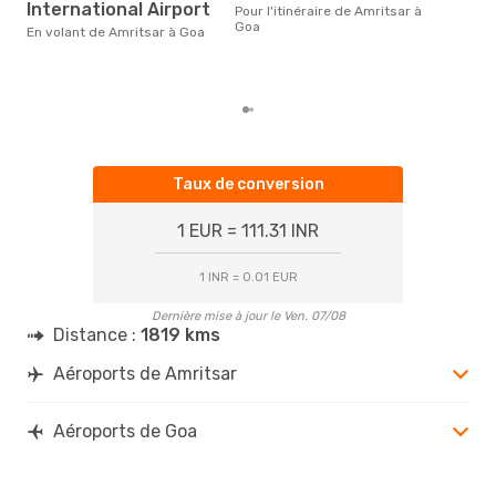
International Airport
rée
Pour l'itinéraire de Amritsar à
le p
Goa
En volant de Amritsar à Goa
la r
dest
de 
Taux de conversion
1 EUR = 111.31 INR
1 INR = 0.01 EUR
Dernière mise à jour le Ven. 07/08
Distance :
1819 kms
Aéroports de Amritsar
Aéroports de Goa