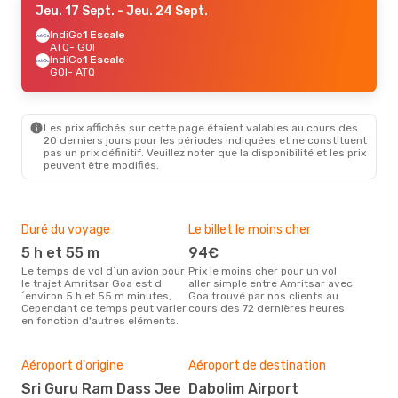
Jeu. 17 Sept.
- Jeu. 24 Sept.
IndiGo
1 Escale
ATQ
- GOI
IndiGo
1 Escale
GOI
- ATQ
Les prix affichés sur cette page étaient valables au cours des
20 derniers jours pour les périodes indiquées et ne constituent
pas un prix définitif. Veuillez noter que la disponibilité et les prix
peuvent être modifiés.
Duré du voyage
Le billet le moins cher
Hau
5 h et 55 m
94€
m
Le temps de vol d´un avion pour
Prix le moins cher pour un vol
Il semblerait que mars soit la
le trajet Amritsar Goa est d
aller simple entre Amritsar avec
péri
´environ 5 h et 55 m minutes,
Goa trouvé par nos clients au
voy
Cependant ce temps peut varier
cours des 72 dernières heures
selo
en fonction d'autres eléments.
sur 
Mei
rés
Aéroport d'origine
Aéroport de destination
fé
Sri Guru Ram Dass Jee
Dabolim Airport
Selon des données en temps