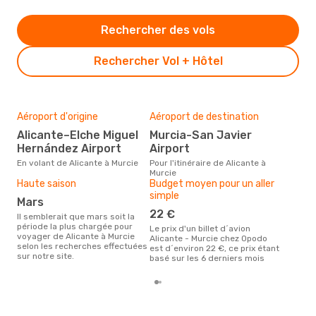
Rechercher des vols
Rechercher Vol + Hôtel
Aéroport d'origine
Aéroport de destination
Mei
rés
Alicante–Elche Miguel
Murcia-San Javier
ju
Hernández Airport
Airport
Selon des données en temps
En volant de Alicante à Murcie
Pour l'itinéraire de Alicante à
réel
Murcie
popu
Haute saison
Budget moyen pour un aller
rése
simple
mars
dest
dépa
22 €
Il semblerait que mars soit la
période la plus chargée pour
Le prix d'un billet d´avion
voyager de Alicante à Murcie
Alicante - Murcie chez Opodo
selon les recherches effectuées
est d´environ 22 €, ce prix étant
sur notre site.
basé sur les 6 derniers mois