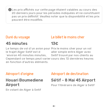
Les prix affichés sur cette page étaient valables au cours des
20 derniers jours pour les périodes indiquées et ne constituent
pas un prix définitif. Veuillez noter que la disponibilité et les prix
peuvent être modifiés.
Duré du voyage
Le billet le moins cher
Hau
45 minutes
13€
m
Le temps de vol d´un avion pour
Prix le moins cher pour un vol
Il semblerait que mars soit la
le trajet Alger Setif est d
aller simple entre Alger avec
péri
´environ 45 minutes minutes,
Setif trouvé par nos clients au
voya
Cependant ce temps peut varier
cours des 72 dernières heures
les 
en fonction d'autres eléments.
notr
Bud
sim
Aéroport d'origine
Aéroport de destination
90
Houari Boumediene
Sétif - 8 Mai 45 Airport
Le prix d'un billet d´avion Alger -
Airport
Seti
Pour l'itinéraire de Alger à Setif
90 €
En volant de Alger à Setif
6 de