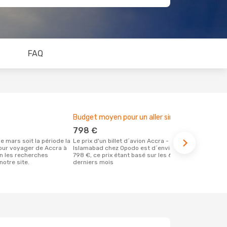
FAQ
Budget moyen pour un aller simple
Meilleur m
798 €
janvier
Le prix d'un billet d´avion Accra -
Selon des données en temps réel,
our voyager de Accra à
Islamabad chez Opodo est d´environ
décembre es
n les recherches
798 €, ce prix étant basé sur les 6
populaire po
notre site.
derniers mois
réservervati
Islamabad e