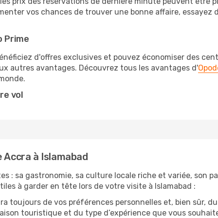
les prix des réservations de dernière minute peuvent être pl
menter vos chances de trouver une bonne affaire, essayez de
o Prime
éficiez d'offres exclusives et pouvez économiser des centai
eux autres avantages. Découvrez tous les avantages d'
Opod
monde.
re vol
e Accra à Islamabad
es : sa gastronomie, sa culture locale riche et variée, son p
iles à garder en tête lors de votre visite à Islamabad :
 toujours de vos préférences personnelles et, bien sûr, du
 saison touristique et du type d’expérience que vous souhaite