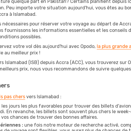
ure quelque part en Pakistan? Certains planifient depuis 
on. Peu importe votre situation aujourd'hui, vous êtes au 
ccra à Islamabad.
s nécessaires pour réserver votre voyage au départ de Accra
s fournissons les informations essentielles et les conseils
onditions possibles.
ervez votre vol dès aujourd'hui avec Opodo,
la plus grande
e au meilleur prix !
rs Islamabad (ISB) depuis Accra (ACC), vous trouverez sur Opo
 meilleurs prix, nous vous recommandons de suivre quelque
hers
ls pas chers
vers Islamabad :
:
les jours les plus favorables pour trouver des billets d'avi
di. En revanche, les billets sont souvent plus chers le week
vos chances de trouver des bonnes affaires.
ériennes :
une fois notre moteur de recherche activé, comp
tes de voyage sont flexibles, vous aurez plus de chances de tr