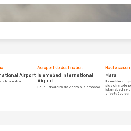
s
ne
Aéroport de destination
Haute saison
national Airport
Islamabad International
mars
Airport
ra à Islamabad
Il semblerait que mars soit la période la
plus chargée p
Pour l'itinéraire de Accra à Islamabad
Islamabad selo
effectuées sur 