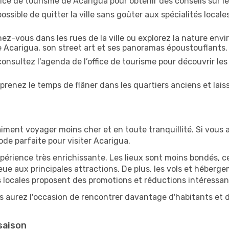
ffice de tourisme de Acarigua pour obtenir des conseils sur les
ossible de quitter la ville sans goûter aux spécialités local
z-vous dans les rues de la ville ou explorez la nature envi
e Acarigua, son street art et ses panoramas époustouflants.
onsultez l'agenda de l’office de tourisme pour découvrir les
prenez le temps de flâner dans les quartiers anciens et lais
iment voyager moins cher et en toute tranquillité. Si vous a
iode parfaite pour visiter Acarigua.
périence très enrichissante. Les lieux sont moins bondés, c
ueue aux principales attractions. De plus, les vols et héber
 locales proposent des promotions et réductions intéressan
s aurez l'occasion de rencontrer davantage d'habitants et de
saison