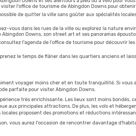
bingdon Downs et ses alentours à pied ou à vélo pour vou
 visiter l'office de tourisme de Abingdon Downs pour obtenir d
ossible de quitter la ville sans goûter aux spécialités local
z-vous dans les rues de la ville ou explorez la nature envi
e Abingdon Downs, son street art et ses panoramas épousto
onsultez l'agenda de l’office de tourisme pour découvrir les
prenez le temps de flâner dans les quartiers anciens et lais
iment voyager moins cher et en toute tranquillité. Si vous a
riode parfaite pour visiter Abingdon Downs.
périence très enrichissante. Les lieux sont moins bondés, c
ueue aux principales attractions. De plus, les vols et héber
 locales proposent des promotions et réductions intéressan
on, vous aurez l'occasion de rencontrer davantage d'habitan