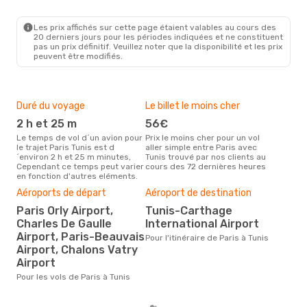
PAR
- TUN
Transavia France
Direct
TUN
- PAR
Les prix affichés sur cette page étaient valables au cours des
20 derniers jours pour les périodes indiquées et ne constituent
pas un prix définitif. Veuillez noter que la disponibilité et les prix
peuvent être modifiés.
Duré du voyage
Le billet le moins cher
Hau
2 h et 25 m
56€
m
Le temps de vol d´un avion pour
Prix le moins cher pour un vol
Il semblerait que mars soit la
le trajet Paris Tunis est d
aller simple entre Paris avec
péri
´environ 2 h et 25 m minutes,
Tunis trouvé par nos clients au
voya
Cependant ce temps peut varier
cours des 72 dernières heures
les 
en fonction d'autres eléments.
notr
Bud
Aéroports de départ
Aéroport de destination
sim
Paris Orly Airport,
Tunis-Carthage
13
Charles De Gaulle
International Airport
Airport, Paris-Beauvais
Le prix d'un billet d´avion Paris -
Pour l'itinéraire de Paris à Tunis
Tuni
Airport, Chalons Vatry
139 
Airport
6 de
Pour les vols de Paris à Tunis